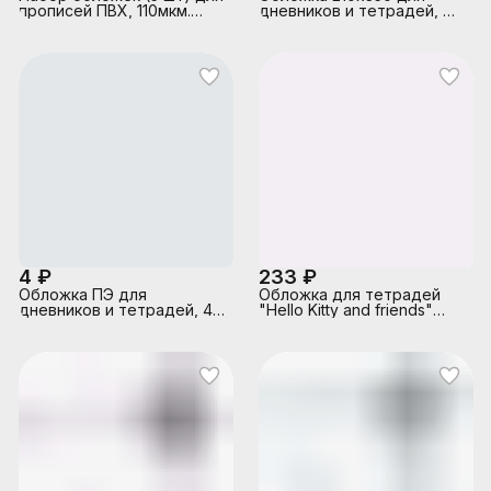
прописей ПВХ, 110мкм.
дневников и тетрадей, ПП
(243х455)
30 мкм (упаковка 100шт.)
4 ₽
233 ₽
Обложка ПЭ для
Обложка для тетрадей
дневников и тетрадей, 40
"Hello Kitty and friends"
мкм, 210*350 мм
набор 10 шт., 213*350 мм,
100 мкм, полипропилен