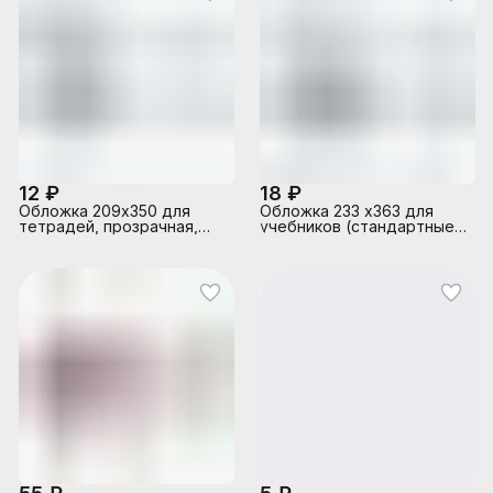
12 ₽
18 ₽
Обложка 209х350 для
Обложка 233 х363 для
тетрадей, прозрачная,
учебников (стандартные)
120 мкм, ПВХ по 100 шт.
и дневников в жестком
переплете, прозрачная,
120 мкм 50 шт.