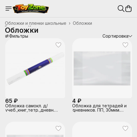
Обложки и пленки школьные
›
Обложки
Главная
›
Канцтовары, школьные принадлежности
›
Обложки
Фильтры
Сортировка
65 ₽
4 ₽
Обложка самокл. д/
Обложка для тетрадей и
учеб.,книг,тетр.,дневн.
дневников. ПП, 30мкм.
рулон 33х100
Размер: 210х345 мм.