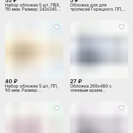
55 ₽
5 ₽
Набор обложек 5 шт, ПВХ,
Обложка для для
110 мкм. Размер: 243х345
прописей Горецкого. ПП,
мм.для школьных
50мкм. Размер:
прописей Горецкого,
240*345мм.
40 ₽
27 ₽
Набор обложек 5 шт, ПП,
Обложка 269х480 с
80 мкм. Размер:
клеевым краем
267*420мм. для
универсальная для
учебников Петерсона,
учебников Л.Г. Петерсон,
Гейдмана, Моро,
М.И. Моро (1-4 кл.),
прозрачная, 120 мкм 5 шт.