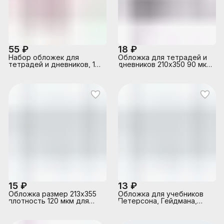
55 ₽
18 ₽
Набор обложек для
Обложка для тетрадей и
тетрадей и дневников, 10
дневников 210х350 90 мкм
шт, ПЭ, 60 мкм. Размер:
ПП с принтом прозрачная
212х345 мм.
(в наборе 10 шт)
15 ₽
13 ₽
Обложка размер 213х355
Обложка для учебников
плотность 120 мкм для
Петерсона, Гейдмана,
тетрадей и дневников в
Моро (Школа России),
шоу-боксе, прозрачная,
ПВХ, 110 мкм. Размер:
263х405 мм.