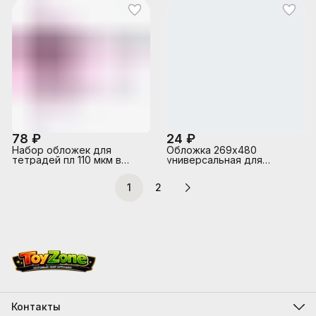
78 ₽
24 ₽
Набор обложек для
Обложка 269х480
тетрадей пл 110 мкм в
универсальная для
наборе 5 шт.размер 350
учебников Л.Г. Петерсон,
х211
М.И. Моро (1-4 кл.),
1
2
Б.П.Гейдман и др.,
Контакты