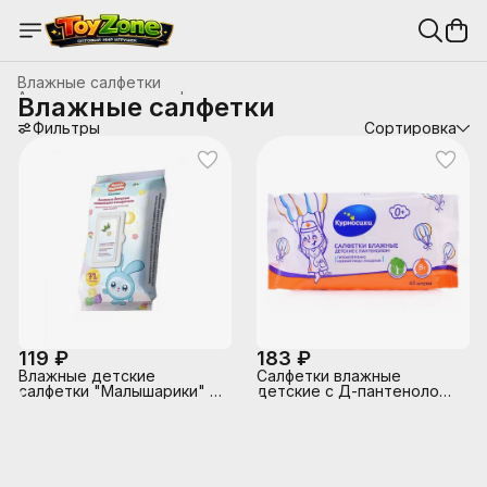
Влажные салфетки
Антисептики и дезинфицирующие средства
›
Влажные салфетки
Главная
›
Косметика и гигиена
›
Фильтры
Сортировка
119 ₽
183 ₽
Влажные детские
Салфетки влажные
салфетки "Малышарики" с
детские с Д-пантенолом,
клапаном 72 шт.
63 шт