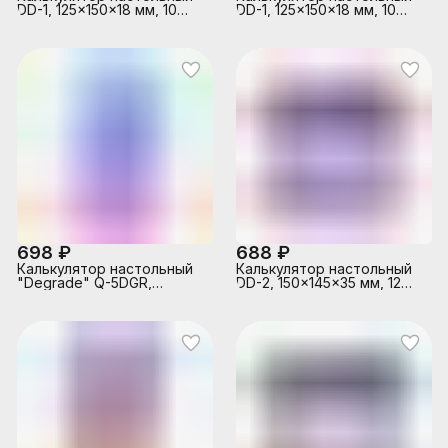
DD-1, 125x150x18 мм, 10
DD-1, 125x150x18 мм, 10
разрядный, коррекция
разрядный, коррекция
последнего введенного
последнего введенного
значения, общая сумма,
значения, общая сумма,
автоматическое
автоматическое
отключение,
отключение,
прорезиненные ножки,
прорезиненные ножки,
прозрачный корпус,
прозрачный корпус,
пудровый деграде, в
голубой деграде, в
картонной коробке
картонной коробке
698 ₽
688 ₽
Калькулятор настольный
Калькулятор настольный
"Degrade" Q-5DGR,
DD-2, 150x145x35 мм, 12
100x166x14 мм, 12
разрядный, двойное
разрядный, ультратонкий,
питание, работа с
двойное питание,
памятью, автоматическое
автоматическое
вычисление процентов,
вычисление процентов,
квадратного корня,
наценки, квадратного
клавиша "00" коррекция
корня, общая сумма,
последнего введенного
коррекция последнего
значения,
введенного значения,
автоматическое
кнопка «00», работа с
отключение,
памятью, фун
прорезиненные ножки,