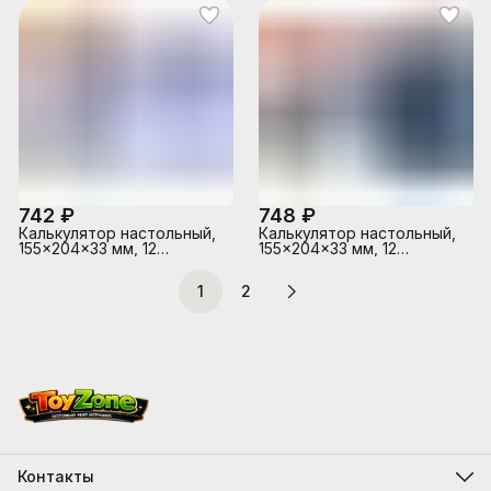
корня, наценки,
процентов, налогов,
функция смены знака,
кнопка «00», коррекция
последнего введенного
значения, двойное
питание, автоматическое
отключение, прорезин
742 ₽
748 ₽
Калькулятор настольный,
Калькулятор настольный,
155x204x33 мм, 12
155x204x33 мм, 12
разрядный, двойное
разрядный, двойное
питание, двойная память,
питание, двойная память,
1
2
автоматическое
автоматическое
вычисление квадратного
вычисление квадратного
корня, процентов,
корня, процентов,
наценки, клавиша "00"
наценки, клавиша "00"
коррекция последнего
коррекция последнего
введенного значения,
введенного значения,
функция смены знака,
функция смены знака,
автоматическое
автоматическое
отключение, п
отключение, п
Контакты