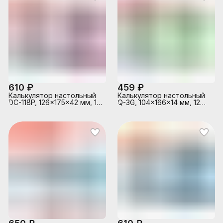
клавиша "00" коррекция
последнего введенного
значения,
автоматическое
отключение,
прорезиненные ножки,
сиреневый деграде , в
610 ₽
459 ₽
Калькулятор настольный
Калькулятор настольный
DC-118P, 126x175x42 мм, 12
Q-3G, 104x166x14 мм, 12
разрядный, двойное
разрядный, ультратонкий
питание