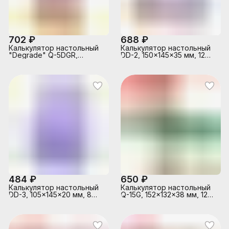
кру
702 ₽
688 ₽
Калькулятор настольный
Калькулятор настольный
"Degrade" Q-5DGR,
DD-2, 150x145x35 мм, 12
100x166x14 мм, 12
разрядный, двойное
разрядный, ультратонкий,
питание, работа с
двойное питание,
памятью, автоматическое
автоматическое
вычисление процентов,
вычисление процентов,
квадратного корня,
наценки, квадратного
клавиша "00" коррекция
корня, общая сумма,
последнего введенного
коррекция последнего
значения,
введенного значения,
автоматическое
кнопка «00», работа с
отключение,
памятью, фун
прорезиненные ножки,
кру
484 ₽
650 ₽
Калькулятор настольный
Калькулятор настольный
DD-3, 105x145x20 мм, 8
Q-15G, 152x132x38 мм, 12
разрядный, работа с
разрядный
памятью, автоматическое
вычисление процентов,
квадратного корня,