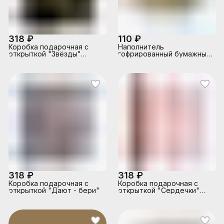
318 ₽
110 ₽
Коробка подарочная с
Наполнитель
открыткой "Звёзды"
гофрированный бумажный
(золотые звёзды)
для подарков 100 г,
разноцветная пастельная
бумага, в пластиковом
пакете
318 ₽
318 ₽
Коробка подарочная с
Коробка подарочная с
открыткой "Дают - бери"
открыткой "Сердечки"
(разноцветные сердечки)