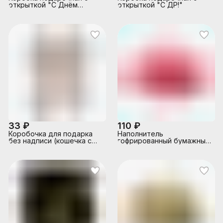
открыткой "С Днём
открыткой "С ДР!"
рождения!" (сердечки на
белом)
33 ₽
110 ₽
Коробочка для подарка
Наполнитель
без надписи (кошечка с
гофрированный бумажный
подарком)
для подарков 100 г,
розовая пастель, в
пластиковом пакете