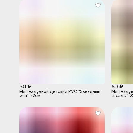
50 ₽
50 ₽
Мяч надувной детский PVC "Звёздный
Мяч надув
мяч" 22см
звёзды" 2