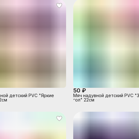
50 ₽
ной детский PVC "Яркие
Мяч надувной детский PVC "
2см
гол" 22см