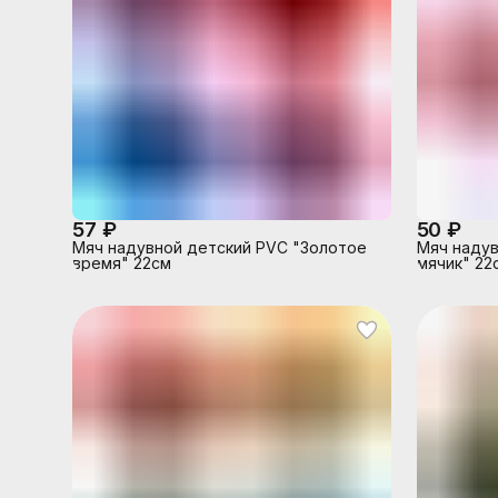
57 ₽
50 ₽
Мяч надувной детский PVC "Золотое
Мяч надув
время" 22см
мячик" 22