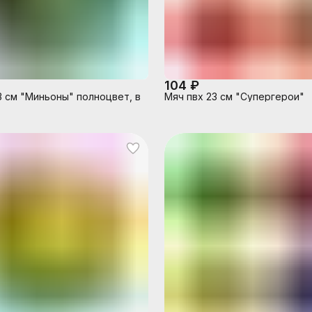
104 ₽
3 см "Миньоны" полноцвет, в
Мяч пвх 23 см "Супергерои"