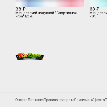
38 ₽
63 ₽
Мяч детский надувной "Спортивная
Мяч детск
игра"12см.
70г.
Оплата
Доставка
Правила возврата
Реквизиты
Оферта
П