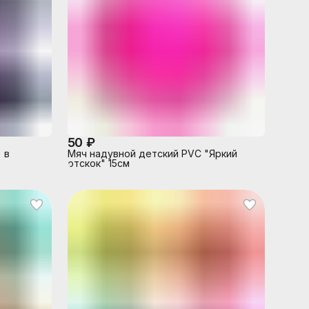
50 ₽
 в
Мяч надувной детский PVC "Яркий
отскок" 15см