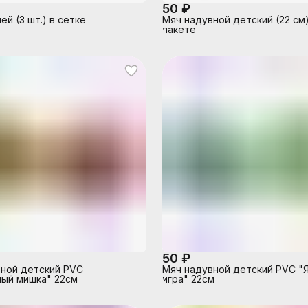
50 ₽
й (3 шт.) в сетке
Мяч надувной детский (22 см)
пакете
50 ₽
ной детский PVC
Мяч надувной детский PVC "
ый мишка" 22см
игра" 22см