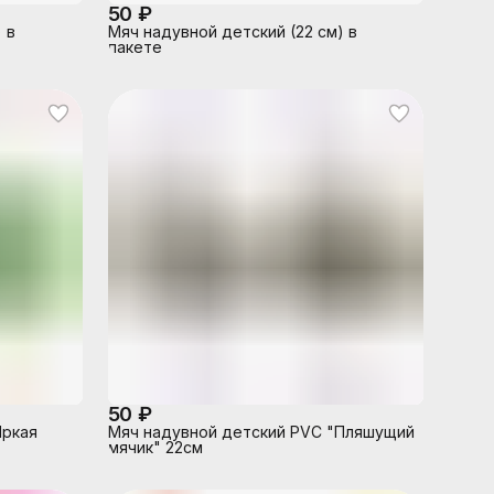
50 ₽
 в
Мяч надувной детский (22 см) в
пакете
50 ₽
Яркая
Мяч надувной детский PVC "Пляшущий
мячик" 22см