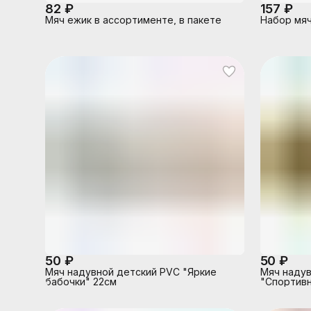
82 ₽
157 ₽
Мяч ежик в ассортименте, в пакете
Набор мяче
50 ₽
50 ₽
Мяч надувной детский PVC "Яркие
Мяч надув
бабочки" 22см
"Спортивн