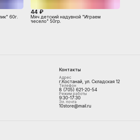
44 ₽
ик" 60г.
Мяч детский надувной "Играем
весело" 50гр.
Контакты
Адрес
г.Костанай, ул. Складская 12
Телефон
8 (705) 621-20-54
Режим работы
9:30-17:30
Эл. почта
10store@mail.ru