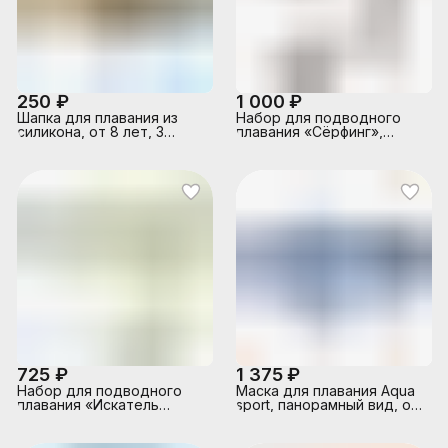
250 ₽
1 000 ₽
Шапка для плавания из
Набор для подводного
силикона, от 8 лет, 3
плавания «Сёрфинг»,
цвета, 55991 INTEX
маска, трубка, от 8 лет,
55949 INTEX
725 ₽
1 375 ₽
Набор для подводного
Маска для плавания Aqua
плавания «Искатель
sport, панорамный вид, от
приключений», маска,
14 лет, цвета микс, 55981
трубка, от 8 лет, 55642
INTEX
INTEX