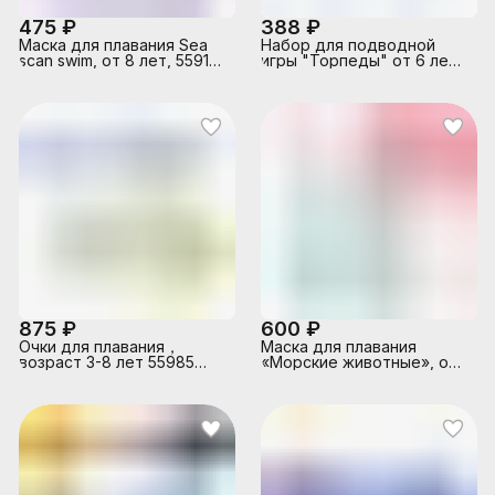
475 ₽
388 ₽
Маска для плавания Sea
Набор для подводной
scan swim, от 8 лет, 55916
игры "Торпеды" от 6 лет,
INTEX
4 цвета в наборе, 55508
INTEX
875 ₽
600 ₽
Очки для плавания，
Маска для плавания
возраст 3-8 лет 55985
«Морские животные», от
INTEX
3-8 лет, цвета МИКС,
55915 INTEX в пакете