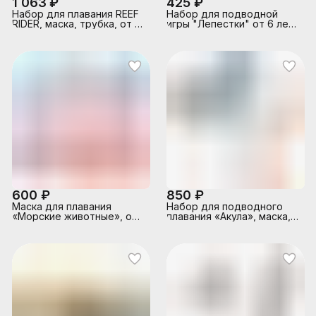
1 063 ₽
425 ₽
Набор для плавания REEF
Набор для подводной
RIDER, маска, трубка, от 14
игры "Лепестки" от 6 лет,
лет, 55648 INTEX
3 цвета в наборе, 55503
INTEX
600 ₽
850 ₽
Маска для плавания
Набор для подводного
«Морские животные», от
плавания «Акула», маска,
3-8 лет, цвета МИКС,
трубка, от 3-8 лет, 55944
55915 INTEX
INTEX