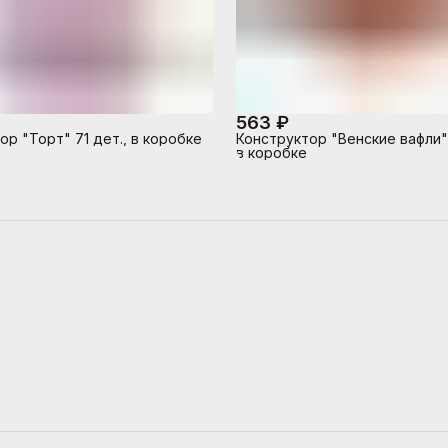
563 ₽
ор "Торт" 71 дет., в коробке
Конструктор "Венские вафли" 
в коробке