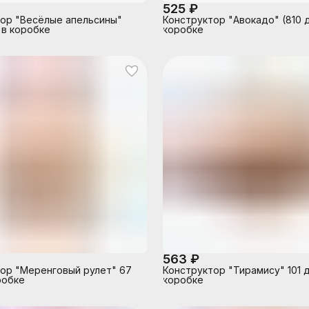
525 ₽
ор "Весёлые апельсины"
Конструктор "Авокадо" (810 д
 в коробке
коробке
563 ₽
ор "Меренговый рулет" 67
Конструктор "Тирамису" 101 д
робке
коробке