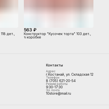
563 ₽
118 дет.,
Конструктор "Кусочек торта" 103 дет.,
в коробке
Контакты
Адрес
г.Костанай, ул. Складская 12
Телефон
8 (705) 621-20-54
Режим работы
9:30-17:30
Эл. почта
10store@mail.ru