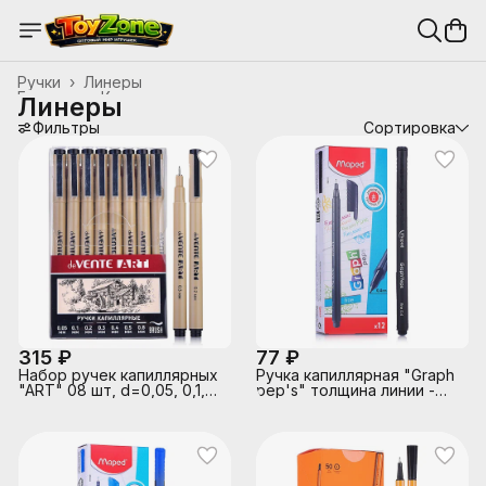
Ручки
›
Линеры
Главная
›
Канцтовары, школьные принадлежности
›
Линеры
Фильтры
Сортировка
315 ₽
77 ₽
Набор ручек капиллярных
Ручка капиллярная "Graph
"ART" 08 шт, d=0,05, 0,1,
pep's" толщина линии -
0,2, 0,3, 0,4, 0,5, 0,8 мм и
0,4 мм, эргономичная
кистевидный, чернила -
зона обхвата, черная
черные перманентные,
круглый корпус,
металлический клип,
пишущий узел в