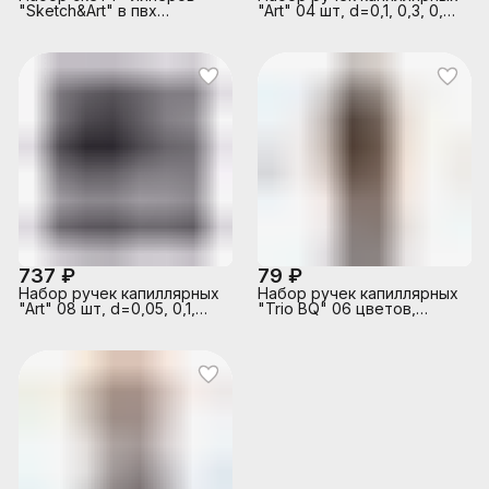
"Sketch&Art" в пвх
"Art" 04 шт, d=0,1, 0,3, 0,5,
кармане, 0.4 мм, 12 цв.
0,8 мм, чернила - черные,
круглый корпус,
металлический клип,
пишущий узел в
металлической обойме, в
пластиковой коробке
737 ₽
79 ₽
Набор ручек капиллярных
Набор ручек капиллярных
"Art" 08 шт, d=0,05, 0,1,
"Trio BQ" 06 цветов,
0,2, 0,3, 0,4, 0,5, 0,6, 0,8
d=0,4 мм, с цветным
мм, чернила - черные,
трехгранным корпусом,
круглый корпус,
колпачок без клипа, в
металлический клип,
пластиковой упаковке
пишущий узел в
металлической обойме, в
пластиковой коробке