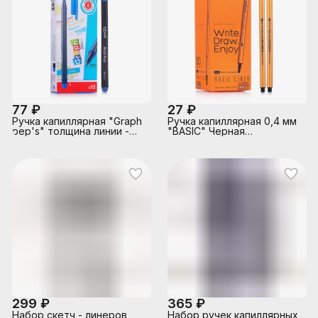
металлической обойме
(кроме кистевидного), в
пластиковой коробке
77 ₽
27 ₽
Ручка капиллярная "Graph
Ручка капиллярная 0,4 мм
pep's" толщина линии -
"BASIC" Черная
0,4 мм, эргономичная
(файнлайнер)
зона обхвата, синяя
299 ₽
365 ₽
Набор скетч - линеров
Набор ручек капиллярных