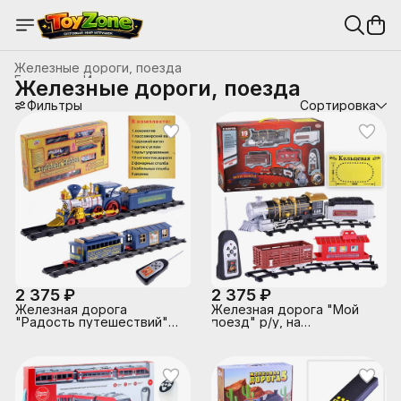
Железные дороги, поезда
Главная
›
Игрушки на радиоуправлении
›
Железные дороги, поезда
Фильтры
Сортировка
2 375 ₽
2 375 ₽
Железная дорога
Железная дорога "Мой
"Радость путешествий"
поезд" р/у, на
р/у, свет\звук на
батарейках, 19 деталей, в
батарейка, в коробке
коробке