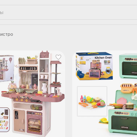
бистро