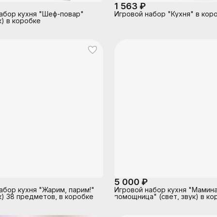
1 563 ₽
абор кухня "Шеф-повар"
Игровой набор "Кухня" в кор
к) в коробке
5 000 ₽
абор кухня "Жарим, парим!"
Игровой набор кухня "Мамин
ук) 38 предметов, в коробке
помощница" (свет, звук) в ко