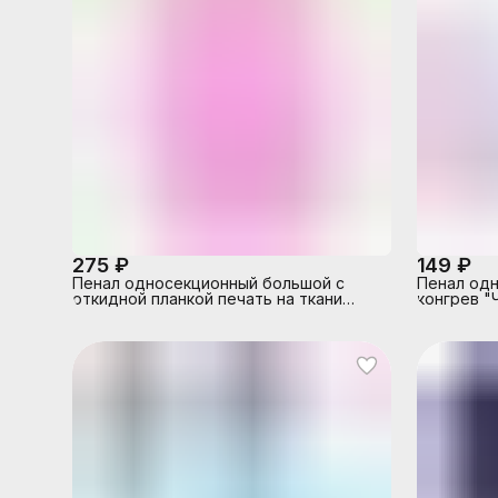
275 ₽
149 ₽
Пенал односекционный большой с
Пенал од
откидной планкой печать на ткани
конгрев "
"Очаровательная принцесса"