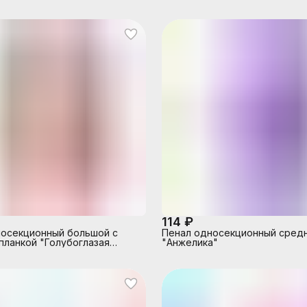
са Фея"
"Маленькая принцесса"
114 ₽
осекционный большой с
Пенал односекционный сред
планкой "Голубоглазая
"Анжелика"
 2021"