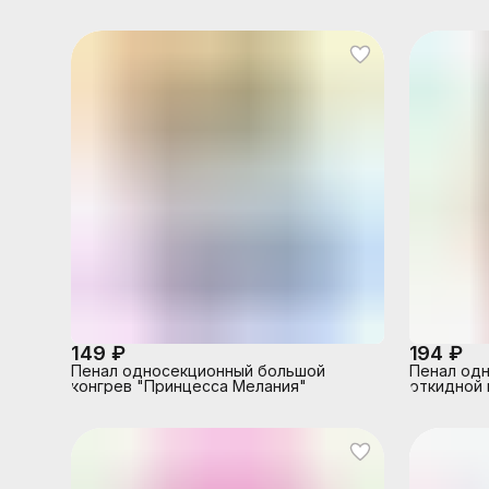
"Принцес
149 ₽
194 ₽
Пенал односекционный большой
Пенал одн
конгрев "Принцесса Мелания"
откидной 
принцесса