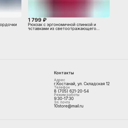
1 799 ₽
мордочки
Рюкзак с эргономичной спинкой и
вставками из светоотражающего
материала. Seventeen Ref
Контакты
Адрес
г.Костанай, ул. Складская 12
Телефон
8 (705) 621-20-54
Режим работы
9:30-17:30
Эл. почта
10store@mail.ru