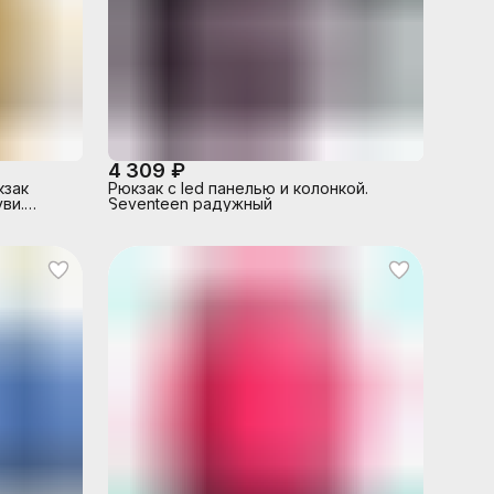
4 309 ₽
кзак
Рюкзак с led панелью и колонкой.
ви.
Seventeen радужный