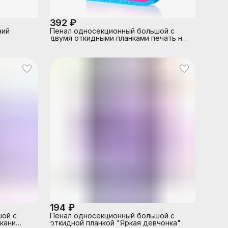
392 ₽
ний
Пенал односекционный большой с
двумя откидными планками печать на
ткани "COOL GIRL"
194 ₽
шой с
Пенал односекционный большой с
ткани
откидной планкой "Яркая девчонка"