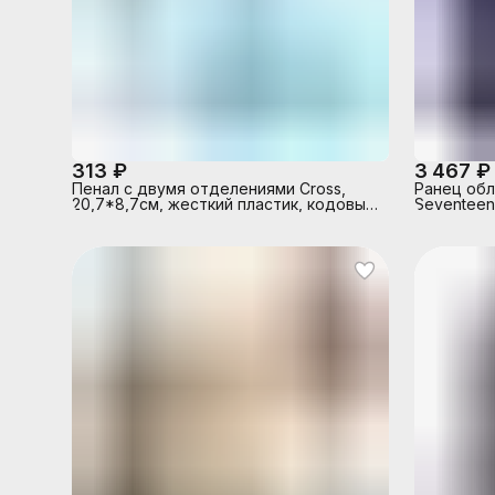
313 ₽
3 467 ₽
Пенал с двумя отделениями Cross,
Ранец обл
20,7*8,7см, жесткий пластик, кодовый
Seventee
замок, мозаика, ассорти 8 дизайнов,
ОПП-упаковка