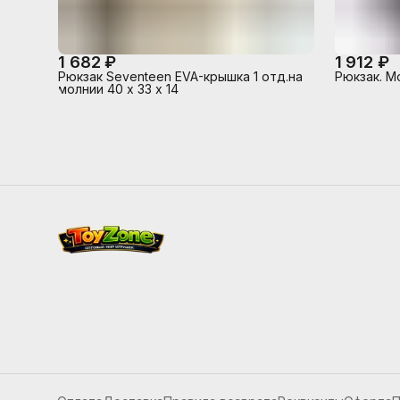
1 682 ₽
1 912 ₽
Рюкзак Seventeen EVA-крышка 1 отд.на
Рюкзак. M
молнии 40 х 33 х 14