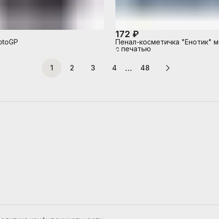
172 ₽
otoGP
Пенал-косметичка "Енотик" 
с печатью
…
1
2
3
4
48