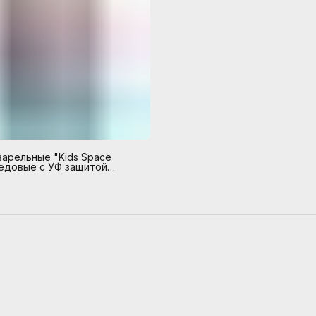
варельные "Kids Space
медовые с УФ защитой
4 цвета (в пластиковой
 европодвесом)