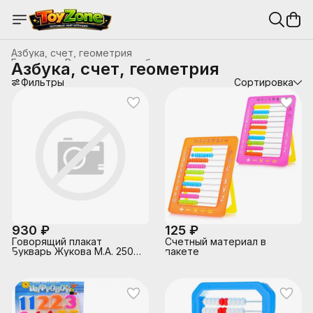
Азбука, счет, геометрия
Главная
›
Развивающие, обучающие игрушки
›
Азбука, счет, геометрия
Фильтры
Сортировка
930 ₽
125 ₽
Говорящий плакат
Счетный материал в
Букварь Жукова М.А. 250
пакете
песен,загадок,звуков.кор.бат.