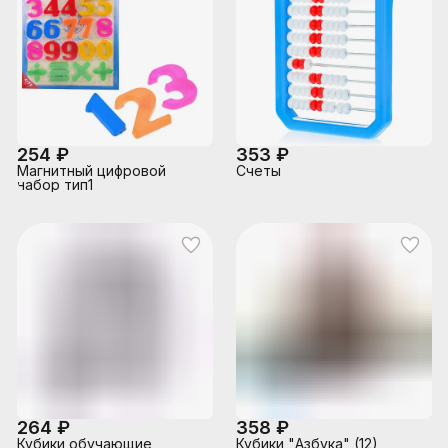
254 ₽
353 ₽
Магнитный цифровой
Счеты
набор тип1
264 ₽
358 ₽
Кубики обучающие
Кубики "Азбука" (12)