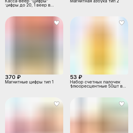
Касса-веер "Цифры"
Магнитная азбука тип 2
цифры до 20, 1 веер в
упаковке
370 ₽
53 ₽
Магнитные цифры тип 1
Набор счетных палочек
флюоресцентные 50шт в
пенале