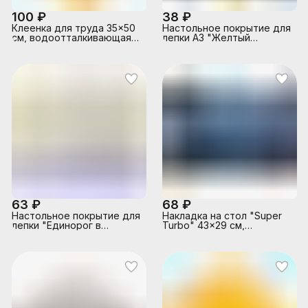
100 ₽
38 ₽
Клеенка для труда 35x50
Настольное покрытие для
см, водоотталкивающая
лепки А3 "Желтый
ткань, желтая
спорткар" пластик
63 ₽
68 ₽
Настольное покрытие для
Накладка на стол "Super
лепки "Единорог в
Turbo" 43x29 см,
цветах" пластик
пластиковая 500 мкм, с
цветным рисунком,
индивидуальная упаковка