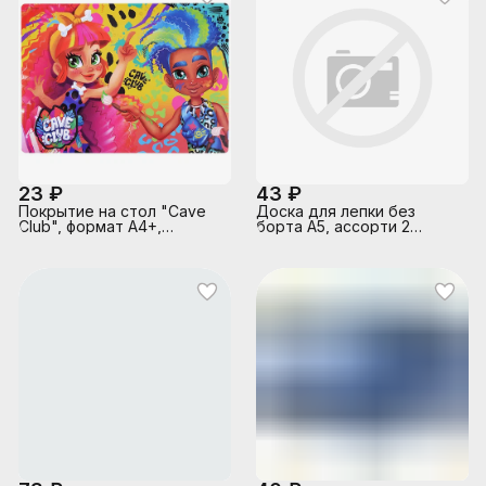
23 ₽
43 ₽
Покрытие на стол "Cave
Доска для лепки без
Club", формат А4+,
борта А5, ассорти 2
полипропилен, размеры
стикер,
34*24 см