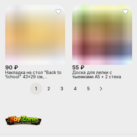
90 ₽
55 ₽
Накладка на стол "Back to
Доска для лепки с
School" 43x29 см,
выемками А5 + 2 стека
пластиковая 500 мкм, с
цветным рисунком, с
1
2
3
4
5
окантовкой и застежкой-
липучкой, в пластиковом
пакете