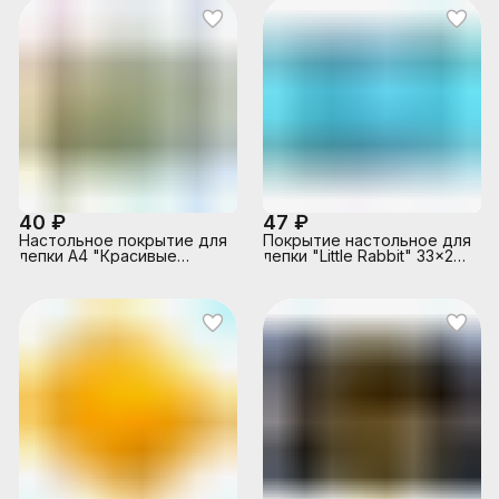
40 ₽
47 ₽
Настольное покрытие для
Покрытие настольное для
лепки А4 "Красивые
лепки "Little Rabbit" 33x23
единороги"
см, пластиковое 600 мкм,
полупрозрачная, с
искрящейся фактурой, с
цветным рисунком,
индивидуальная упаковка