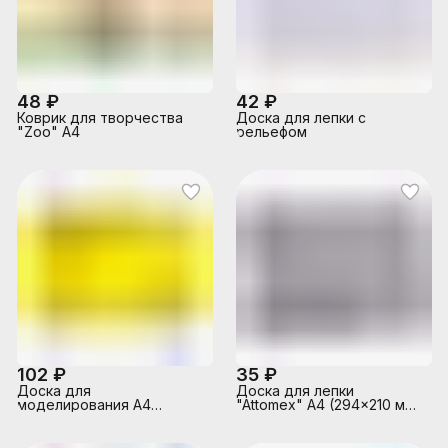
48 ₽
42 ₽
Коврик для творчества
Доска для лепки с
"Zoo" А4
рельефом
102 ₽
35 ₽
Доска для
Доска для лепки
моделирования А4
"Attomex" A4 (294x210 мм)
пластик 3+
пластиковая, серая