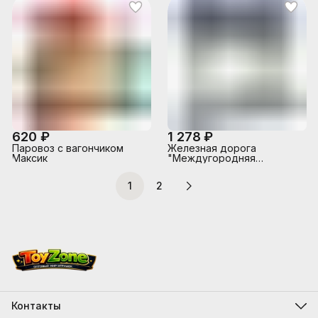
620 ₽
1 278 ₽
Паровоз с вагончиком
Железная дорога
Максик
"Междугородняя
электричка" (свет-звук,
длина пути 280) в
1
2
коробке
Контакты