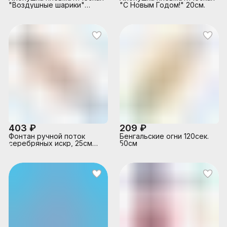
"Воздушные шарики"
"С Новым Годом!" 20см.
30см.
403 ₽
209 ₽
Фонтан ручной поток
Бенгальские огни 120сек.
серебряных искр, 25см
50см
(40сек)