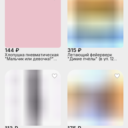
144 ₽
315 ₽
Хлопушка пневматическая
Летающий фейерверк
"Мальчик или девочка?"
"Дикие пчёлы" (в уп. 12
30см. розовое конфетти
шт.) * в кор. 24 бл. х 10 уп.