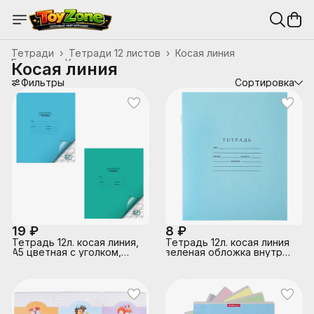
Тетради
›
Тетради 12 листов
›
Косая линия
Главная
›
Канцтовары, школьные принадлежности
›
Косая линия
Фильтры
Сортировка
19 ₽
8 ₽
Тетрадь 12л. косая линия,
Тетрадь 12л. косая линия
А5 цветная с уголком,
зеленая обложка внутр
скрепка S
блок офсет № 1 белизна
96%, плотность 60г/м2