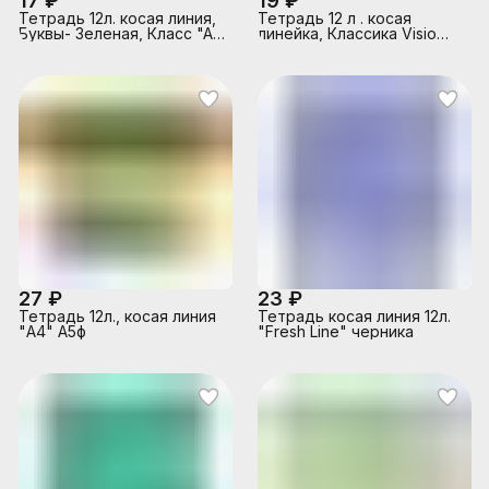
17 ₽
19 ₽
Тетрадь 12л. косая линия,
Тетрадь 12 л . косая
Буквы- Зеленая, Класс "A"
линейка, Классика Visio
"Premium" А5ф, на скобе
зеленая.
27 ₽
23 ₽
Тетрадь 12л., косая линия
Тетрадь косая линия 12л.
"А4" А5ф
"Fresh Line" черника