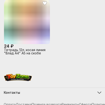
24 ₽
Тетрадь 12л. косая линия
"Влад А4" А5 на скобе
Контакты
Адрес
г.Костанай, ул. Складская 12
Оплата
Доставка
Правила возврата
Реквизиты
Оферта
Полити
Телефон