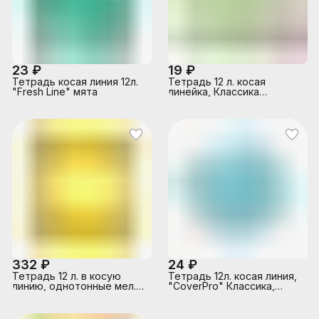
23 ₽
19 ₽
Тетрадь косая линия 12л.
Тетрадь 12 л. косая
"Fresh Line" мята
линейка, Классика
ассорти
332 ₽
24 ₽
Тетрадь 12 л. в косую
Тетрадь 12л. косая линия,
линию, однотонные мел.
"CoverPrо" Классика,
карт. ВД-лак спайка 20 шт
ассорти, с пластиковой
обложкой