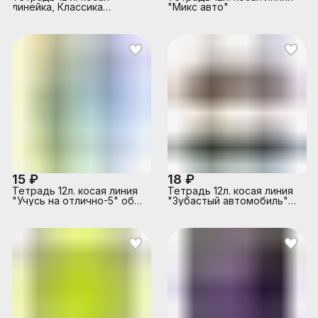
линейка, Классика
"Микс авто"
зеленая, офсет №1
обложка картон
15 ₽
18 ₽
Тетрадь 12л. косая линия
Тетрадь 12л. косая линия
"Учусь на отлично-5" обл.
"Зубастый автомобиль"
- цвет. мелов, 5 диз. в
цв.мелов.обл., 4 дизайна в
спайке
короб