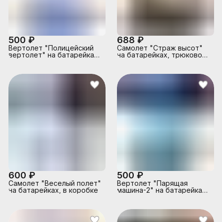
500 ₽
688 ₽
Вертолет "Полицейский
Самолет "Страж высот"
вертолет" на батарейках,
на батарейках, трюковой,
с распылением, в коробке
в коробке
600 ₽
500 ₽
Самолет "Веселый полет"
Вертолет "Парящая
на батарейках, в коробке
машина-2" на батарейках,
с распылением, в коробке