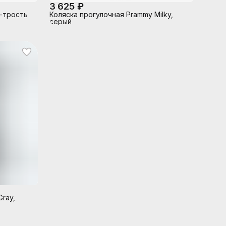
3 625 ₽
а-трость
Коляска прогулочная Prammy Milky,
серый
ray,