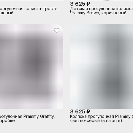
3 625 ₽
рогулочная коляска-трость
Детская прогулочная коляск
еленый
Prammy Brown, коричневый
3 625 ₽
огулочная Prammy Graffity,
Коляска прогулочная Prammy G
коробке
светло-серый (в пакете)