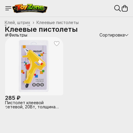
Клей, штрих
›
Клеевые пистолеты
Главная
›
Канцтовары, школьные принадлежности
›
Клеевые пистолеты
Фильтры
Сортировка
285 ₽
Пистолет клеевой
сетевой, 20Вт, толщина
отверстия для стержня
0.7 см, 4 цвета корпуса,
блистерная упаковка