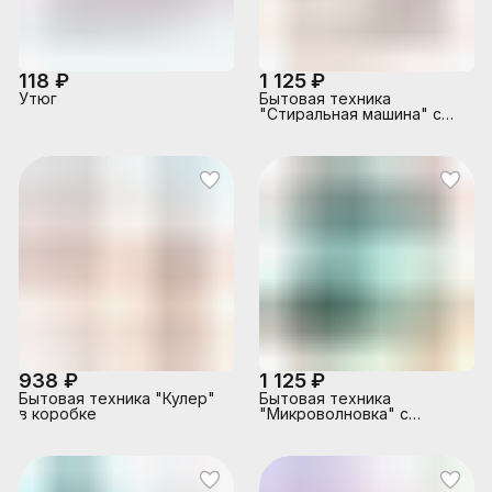
118 ₽
1 125 ₽
Утюг
Бытовая техника
"Стиральная машина" с
аксессуарами (свет,звук)
в коробке
938 ₽
1 125 ₽
Бытовая техника "Кулер"
Бытовая техника
в коробке
"Микроволновка" с
кухонными приборами и
набором продуктов,
бирюзовый, (свет, звук) в
коробке