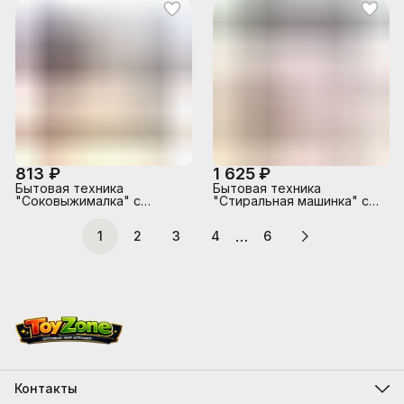
813 ₽
1 625 ₽
Бытовая техника
Бытовая техника
"Соковыжималка" с
"Стиральная машинка" с
набором продуктов,
аксессуарсми, на
бежевый, (свет, звук) в
батарейках, в коробке
…
1
2
3
4
6
коробке
Контакты