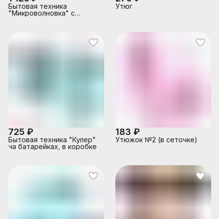
Бытовая техника
Утюг
"Микроволновка" с
кухонными приборами и
набором продуктов,
бежевый (свет, звук) в
коробке
725 ₽
183 ₽
Бытовая техника "Кулер"
Утюжок №2 (в сеточке)
на батарейках, в коробке