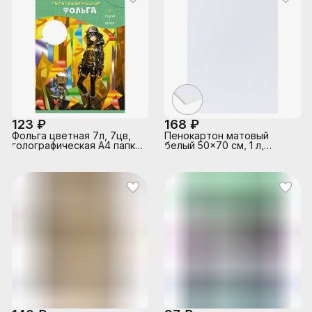
123 ₽
168 ₽
Фольга цветная 7л, 7цв,
Пенокартон матовый
голографическая А4 папка
белый 50x70 см, 1 л,
"Друзья"
толщина 3 мм, плотность
360 г/м²