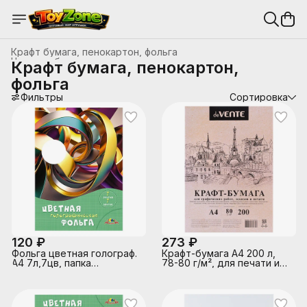
Крафт бумага, пенокартон, фольга
Цветная бумага и картон
›
Крафт бумага, пенокартон,
Главная
›
Канцтовары, школьные принадлежности
›
фольга
Фильтры
Сортировка
120 ₽
273 ₽
Фольга цветная голограф.
Крафт-бумага A4 200 л,
А4 7л,7цв, папка
78-80 г/м², для печати и
"Абстракция"
творческих работ, в
пластиковом пакете