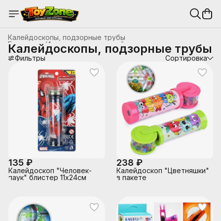
Калейдоскопы, подзорные трубы
Главная
›
Игры для развлечений
›
Калейдоскопы, подзорные трубы
Фильтры
Сортировка
135 ₽
238 ₽
Калейдоскоп "Человек-
Калейдоскоп "Цветняшки"
паук" блистер 11х24см
в пакете