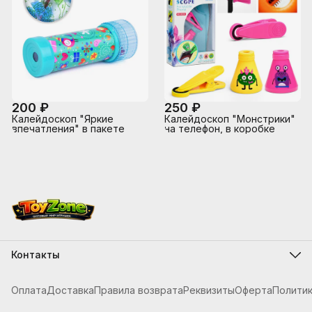
200 ₽
250 ₽
Калейдоскоп "Яркие
Калейдоскоп "Монстрики"
впечатления" в пакете
на телефон, в коробке
Контакты
Адрес
г.Костанай, ул. Складская 12
Оплата
Доставка
Правила возврата
Реквизиты
Оферта
Полити
Телефон
8 (705) 621-20-54
Режим работы