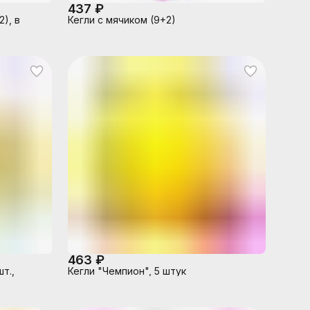
437 ₽
), в
Кегли с мячиком (9+2)
463 ₽
т.,
Кегли "Чемпион", 5 штук