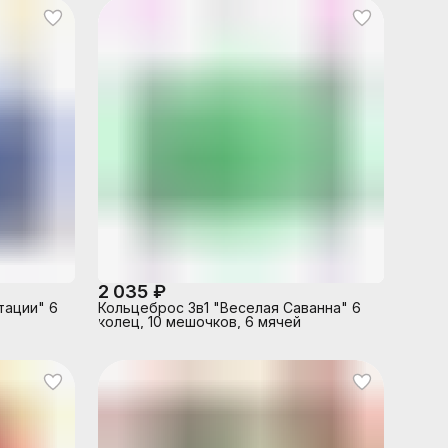
2 035 ₽
тации" 6
Кольцеброс 3в1 "Веселая Саванна" 6
колец, 10 мешочков, 6 мячей