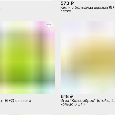
573 ₽
.
Кегли с большими шарами (8+2
сетке
618 ₽
нт (6+2) в пакете
Игра "Кольцеброс" (стойка 4ш
кольцо 6 шт.)