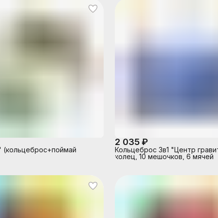
2 035 ₽
1" (кольцеброс+поймай
Кольцеброс 3в1 "Центр грави
колец, 10 мешочков, 6 мячей