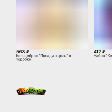
563 ₽
412 ₽
Кольцеброс "Попади в цель" в
Набор "Ке
коробке