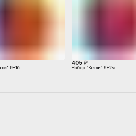
405 ₽
гли" 9+1б
Набор "Кегли" 9+2м