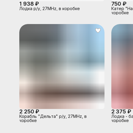
1 938 ₽
750 ₽
Лодка р/у, 27MHz, в коробке
Катер "На
коробке
2 250 ₽
2 375 ₽
Корабль "Дельта" р/у, 27MHz, в
Лодка - ба
коробке
коробке