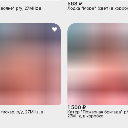
563 ₽
 волне" р/у, 27MHz в
Лодка "Море" (свет) в короб
1 500 ₽
тискаф, р/у, 27MHz, в
Катер "Пожарная бригада" р/
27MHz, в коробке