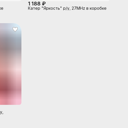
1 188 ₽
ке
Катер "Яркость" р/у, 27MHz в коробке
у,