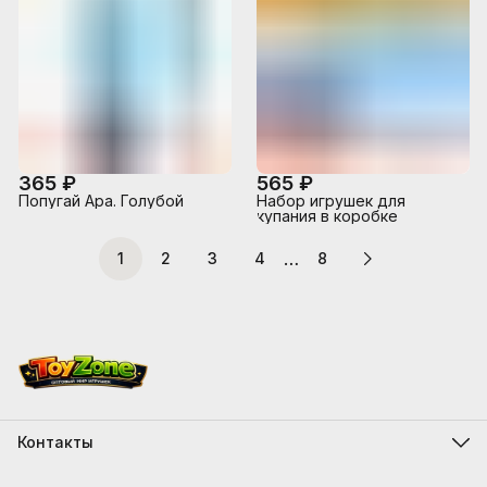
365 ₽
565 ₽
Попугай Ара. Голубой
Набор игрушек для
купания в коробке
…
1
2
3
4
8
Контакты
Адрес
г.Костанай, ул. Складская 12