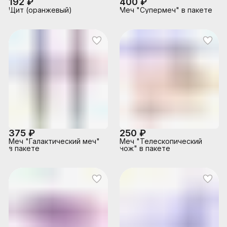
192 ₽
400 ₽
Щит (оранжевый)
Меч "Супермеч" в пакете
375 ₽
250 ₽
Меч "Галактический меч"
Меч "Телескопический
в пакете
нож" в пакете