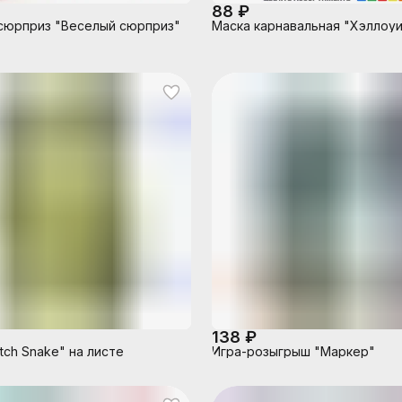
88 ₽
сюрприз "Веселый сюрприз"
Маска карнавальная "Хэллоу
138 ₽
tch Snake" на листе
Игра-розыгрыш "Маркер"