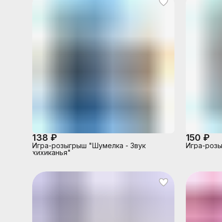
138 ₽
150 ₽
Игра-розыгрыш "Шумелка - Звук
Игра-розы
хихиканья"