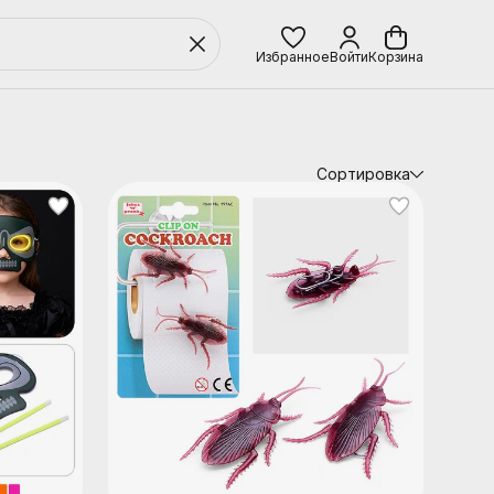
Избранное
Войти
Корзина
Сортировка