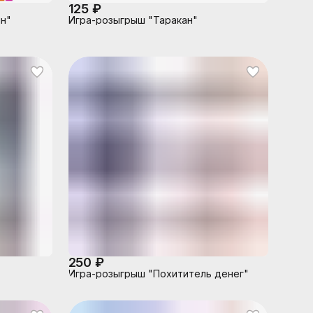
125 ₽
ин"
Игра-розыгрыш "Таракан"
250 ₽
Игра-розыгрыш "Похититель денег"