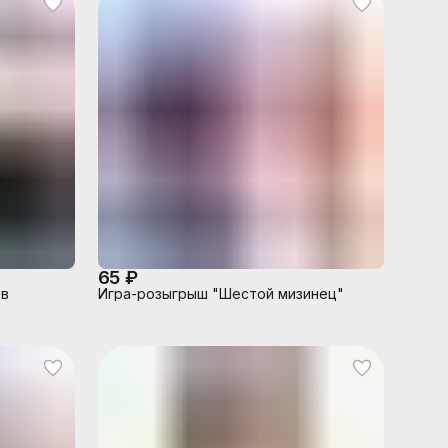
65 ₽
 в
Игра-розыгрыш "Шестой мизинец"