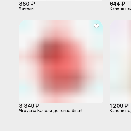
880 ₽
644 ₽
Качели
Качель пл
3 349 ₽
1 209 ₽
Игрушка Качели детские Smart
Качели по