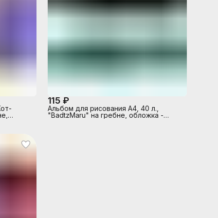
115 ₽
Кот-
Альбом для рисования А4, 40 л.,
не,
"BadtzMaru" на гребне, обложка -
2
мелов.картон, блок - офсет