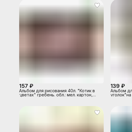
157 ₽
139 ₽
Альбом для рисования 40л. "Котик в
Альбом дл
цветах" гребень. обл.: мел. картон,
уголок"на
выб. лак, блестки
обложка п