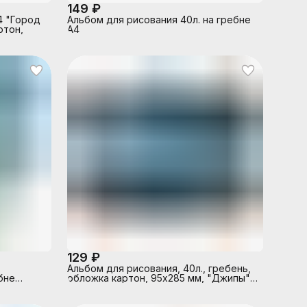
149 ₽
4 "Город
Альбом для рисования 40л. на гребне
ртон,
А4
129 ₽
Альбом для рисования, 40л., гребень,
бне
обложка картон, 95х285 мм, "Джипы"
стиковая
(2 вида)