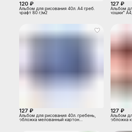
120 ₽
127 ₽
Альбом для рисования 40л. А4 греб.
Альбом дл
крафт 80 г/м2
кошки" А4,
картон
127 ₽
127 ₽
Альбом для рисования 40л. гребень,
Альбом дл
обложка мелованный картон
обложка к
"Удивительная природа" (2вида)
"Умиротво