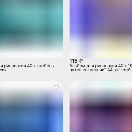
115 ₽
я рисования 40л. гребень
Альбом для рисования 40л. "
сик"
путешественник" А4, на греб
мелованная обложка 235 гр/м