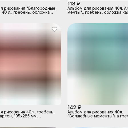
113 ₽
я рисования "Благородные
Альбом для рисования 40л. А
 40 л., гребень, обложка
мечты"., гребень, обложка ка
142 ₽
я рисования 40л., гребень,
Альбом для рисования 40л.
артон, 195х285 мм,
"Волшебные моменты"на гре
рение",
бумага 100г/м2, обложка пла
180 мкр