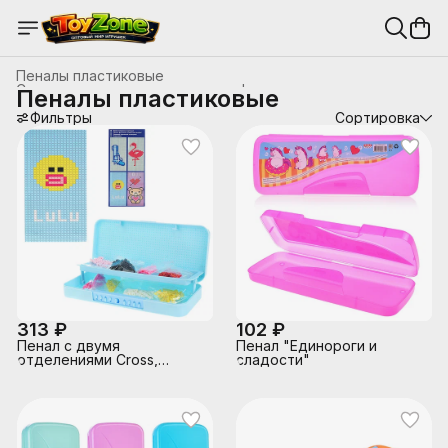
Пеналы пластиковые
Сумки, рюкзаки, пеналы, папки, фартуки для труда
›
Пеналы пластиковые
Главная
›
Канцтовары, школьные принадлежности
›
Фильтры
Сортировка
313 ₽
102 ₽
Пенал с двумя
Пенал "Единороги и
отделениями Cross,
сладости"
20,7*8,7см, жесткий
пластик, кодовый замок,
мозаика, ассорти 8
дизайнов, ОПП-упаковка