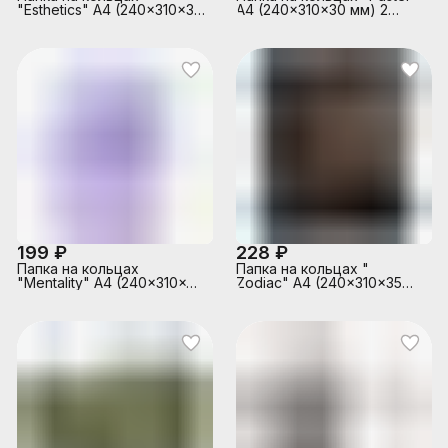
"Esthetics" A4 (240x310x35
A4 (240x310x30 мм) 2
мм) 2 кольца Ø 30 мм,
кольца Ø 25 мм, 650 мкм,
полипропилен 800 мкм,
фактура "песок" на 250
фактура "soft-touch" на
листов бумаги или 50
250 листов бумаги или 50
вкладышей, внутренний
вкладышей, внутренний
карман 160 мкм,
карман 160 мкм,
непрозрачная розовая
индивидуальная упаковка,
непрозрачная бургунди
199 ₽
228 ₽
Папка на кольцах
Папка на кольцах "
"Mentality" A4 (240x310x35
Zodiac" A4 (240x310x35
мм) 2 кольца Ø 30 мм, 650
мм) 2 кольца Ø 30 мм, 650
мкм, фактура "песок" на
мкм, на 250 листов бумаги
250 листов бумаги или 50
или 50 вкладышей,
вкладышей, внутренний
внутренний карман 160
карман 160 мкм,
мкм, тиснение фольгой,
индивидуальная упаковка
индивидуальная упаковка