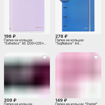
индивидуальная упаковка,
индивидуальная упаковка,
непрозрачная бургунди
непрозрачная с дизайном
198 ₽
278 ₽
Папка на кольцах
Папка на кольцах
"Esthetics" A5 (200x225x35
"SigNature" A4
мм) 4 кольца Ø 30 мм,
(295x355x38 мм) 4 кольца
полипропилен 1000 мкм,
Ø 30 мм, полипропилен
фактура "soft-touch" для
650 мкм, фактура "ткань"
бумажных блоков и
на 250 листов бумаги или
вкладышей, внутренний
50 вкладышей,
карман 160 мкм,
внутренний карман 160
индивидуальная упаковка,
мкм, широкая резинка,
непрозрачная лавандово-
индивидуальная упаковка,
пепельная
сумеречно синяя
209 ₽
149 ₽
Папка на кольцах
Папка на кольцах "Pastel"