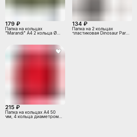
179 ₽
134 ₽
Папка на кольцах
Папка на 2 кольцах
"Marandi" A4 2 кольца Ø
пластиковая Dinosaur Park,
30 мм, 650 мкм, фактура
24мм, А4 (в пакете по 4
"песок" на 250 листов
шт.)
бумаги или 50 вкладышей,
внутренний карман 160
мкм, индивидуальная
упаковка, непрозрачная
фисташковая
215 ₽
Папка на кольцах A4 50
мм, 4 кольца диаметром
40 мм PP красная