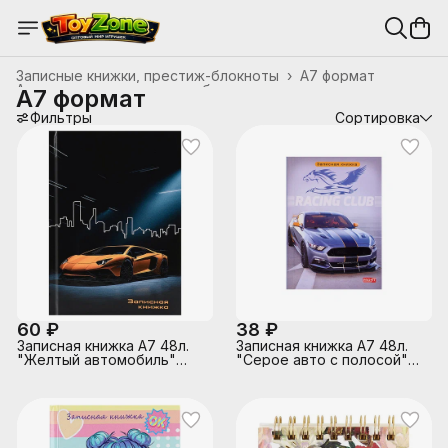
Записные книжки, престиж-блокноты
›
А7 формат
Анкеты, записные книжки, блокноты
›
А7 формат
Главная
›
Канцтовары, школьные принадлежности
›
Фильтры
Сортировка
60 ₽
38 ₽
Записная книжка А7 48л.
Записная книжка А7 48л.
"Желтый автомобиль"
"Серое авто с полосой"
перепл. 7БЦ, глянц.
перепл. 7БЦ,
ламинация
глянц.ламинация