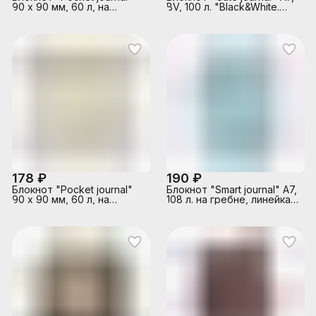
90 х 90 мм, 60 л, на
BV, 100 л. "Black&White.
гребне "Summer Greens"
Горошек" линейка
178 ₽
190 ₽
Блокнот "Pocket journal"
Блокнот "Smart journal" А7,
90 х 90 мм, 60 л, на
108 л. на гребне, линейка,
гребне "Луговые травы"
микс 2