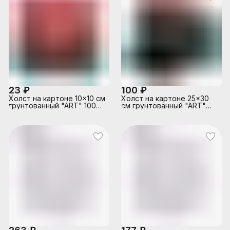
23 ₽
100 ₽
Холст на картоне 10x10 см
Холст на картоне 25x30
грунтованный "ART" 100%
см грунтованный "ART"
хлопок 280 г/м², мелкое
100% хлопок 280 г/м²,
зерно, цвет белый,
мелкое зерно, цвет
термоусадочная пленка
черный