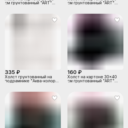
см грунтованный "ART"
см грунтованный "ART"
100% хлопок 280 г/м²,
100% хлопок 280 г/м²,
мелкое зерно, цвет
мелкое зерно, цвет
черный, термоусадочная
черный, термоусадочная
пленка
пленка
335 ₽
160 ₽
Холст грунтованный на
Холст на картоне 30x40
подрамнике "Аква-колор"
см грунтованный "ART"
Изостудия 100% хлопок
100% хлопок 280 г/м²,
40х50 см 260 г/кв.м
мелкое зерно, цвет
мелкозернистый
черный, термоусадочная
пленка