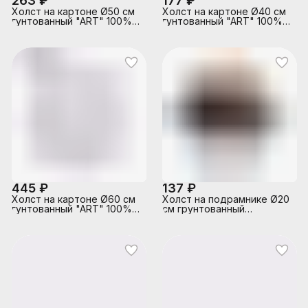
263 ₽
177 ₽
Холст на картоне Ø50 см
Холст на картоне Ø40 см
гунтованный "ART" 100%
гунтованный "ART" 100%
хлопок 280 г/м², мелкое
хлопок 280 г/м², мелкое
зерно, цвет белый,
зерно, цвет белый,
термоусадочная пленка
термоусадочная пленка
445 ₽
137 ₽
Холст на картоне Ø60 см
Холст на подрамнике Ø20
гунтованный "ART" 100%
см грунтованный
хлопок 280 г/м², мелкое
"ARTISTIC STUDIO" 100%
зерно, цвет белый,
хлопок 280 г/м², мелкое
термоусадочная пленка
зерно, цвет белый,
термоусадочная пленка