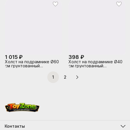
клиньев, термоусадочная
клиньев, термоусадочная
пленка
пленка
1 015 ₽
398 ₽
Холст на подрамнике Ø60
Холст на подрамнике Ø40
см грунтованный
см грунтованный
"ARTISTIC STUDIO" 100%
"ARTISTIC STUDIO" 100%
хлопок 280 г/м², мелкое
хлопок 280 г/м², мелкое
1
2
зерно, цвет белый,
зерно, цвет белый,
термоусадочная пленка
термоусадочная пленка
Контакты