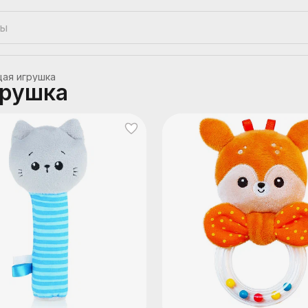
щая игрушка
грушка