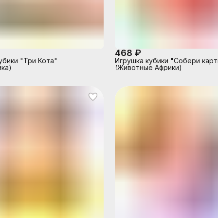
468 ₽
убики "Три Кота"
Игрушка кубики "Собери карт
ка)
(Животные Африки)