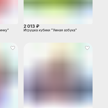
2 013 ₽
инку"
Игрушка кубики "Умная азбука"