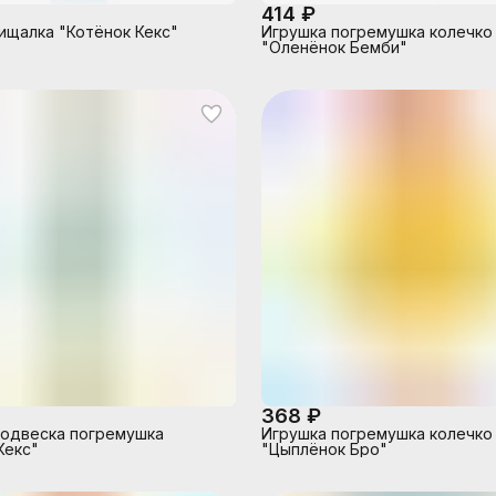
414 ₽
ищалка "Котёнок Кекс"
Игрушка погремушка колечко
"Оленёнок Бемби"
368 ₽
подвеска погремушка
Игрушка погремушка колечко
Кекс"
"Цыплёнок Бро"