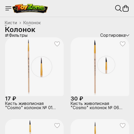
Кисти
›
Колонок
Главная
›
Канцтовары, школьные принадлежности
›
Колонок
Фильтры
Сортировка
17 ₽
30 ₽
Кисть живописная
Кисть живописная
"Cosmo" колонок № 01
"Cosmo" колонок № 06
круглая, индивидуальная
круглая, индивидуальная
маркировка, деревянная
маркировка, деревянная
ручка
ручка