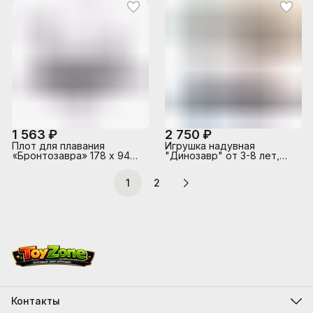
INTEX
1 563 ₽
2 750 ₽
Плот для плавания
Игрушка надувная
«Бронтозавра» 178 х 94
"Динозавр" от 3-8 лет,
см, от 3 лет, 57584NP
Трицератопс или
INTEX
Бронтозавр в
1
2
ассортименте, 48594NP
INTEX
Контакты