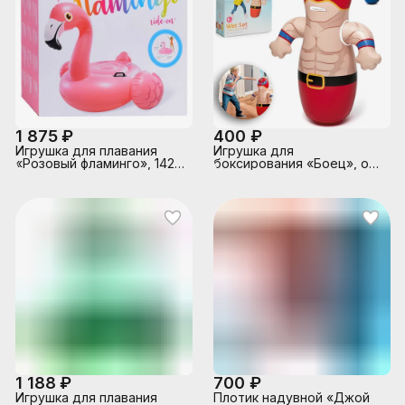
1 875 ₽
400 ₽
Игрушка для плавания
Игрушка для
«Розовый фламинго», 142 х
боксирования «Боец», от
137 х 97 см, 57558NP
3 лет, микс, 44672NP
INTEX
INTEX
1 188 ₽
700 ₽
Игрушка для плавания
Плотик надувной «Джой