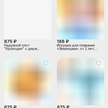
875 ₽
188 ₽
Надувной плот
Игрушка для плавания
"Крокодил" с держ.
«Зверюшки», от 2 лет,
(168х86см, от 3лет),
МИКС, 58590NP INTEX
58546EU/NP INTEX
625 ₽
875 ₽