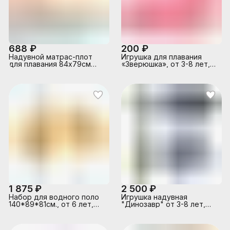
688 ₽
200 ₽
Надувной матрас-плот
Игрушка для плавания
для плавания 84х79см
«Зверюшка», от 3-8 лет,
"Surfs Up", до 40кг,
микс, 59590NP INTEX
58172NP INTEX
1 875 ₽
2 500 ₽
Набор для водного поло
Игрушка надувная
140*89*81см., от 6 лет,
"Динозавр" от 3-8 лет,
58507NP INTEX
Тиранозавр или
Стегозавр в
ассортименте, 48593NP