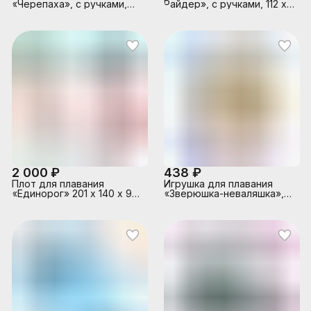
«Черепаха», с ручками,
Райдер», с ручками, 112 х
150 х 127 см, от 3 лет,
62 см, от 6 лет, цвета
57524NP INTEX
микс, 58165NP INTEX
2 000 ₽
438 ₽
Плот для плавания
Игрушка для плавания
«Единорог» 201 х 140 х 97
«Зверюшка-неваляшка»,
см, от 3 лет, 57561NP
от 3-8 лет, микс, 44669NP
INTEX
INTEX