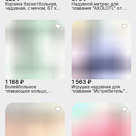
Корзина баскетбольная,
Надувной матрас для
надувная, с мячом, 67 х
плавания "AXOLOTL" от 3
55 см, от 3 лет, 58504NP
лет, 58159NP INTEX
INTEX
1 188 ₽
1 563 ₽
Волейбольное
Игрушка надувная для
плавающее кольцо,
плавания "Истребитель"
86cmx64cm, от 6 лет,
117*104 см, 2 цвета, от 3-х
56500NP INTEX
лет, 57531NP INTEX