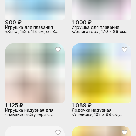
900 ₽
1 000 ₽
Игрушка для плавания
Игрушка для плавания
«Кит», 152 х 114 см, от 3
«Аллигатор», 170 х 86 см,
лет, 58523NP INTEX
от 3 лет, 57551NP INTEX
1 125 ₽
1 089 ₽
Игрушка надувная для
Лодочка надувная
плавания «Скутер» с
«Утенок», 102 х 99 см,
ручками, 117 х 77 см, от 3
34151 Bestway
лет, 57520NP INTEX,
цвета микс