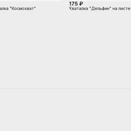
175 ₽
алка "Космохват"
Хваталка "Дельфин" на листе