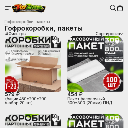
Гофрокоробки, пакеты
Главная
›
Товары для праздника и упаковка
›
Гофрокоробки, пакеты
Фильтры
Сортировка
579 ₽
454 ₽
г/ящик 450*200*200
Пакет фасовочный
(набор 20 шт)
300*800 (20мкм) ПНД
(100 шт в упаковке)