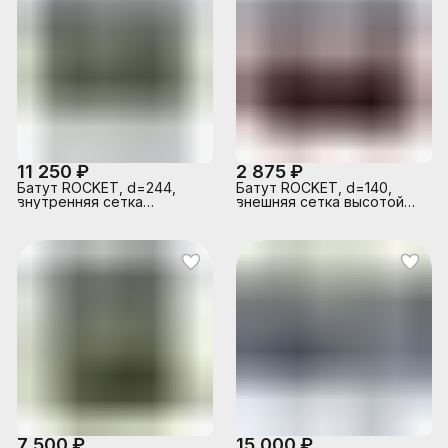
11 250 ₽
2 875 ₽
Батут ROCKET, d=244,
Батут ROCKET, d=140,
внутренняя сетка
внешняя сетка высотой
высотой 153 см., общая
88 см., общая высота 122
высота 220 см.
см. красный
7 500 ₽
15 000 ₽