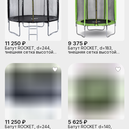
11 250 ₽
9 375 ₽
Батут ROCKET, d=244,
Батут ROCKET, d=183,
внешняя сетка высотой
внешняя сетка высотой
160 см., общая высота 225
150 см., общая высота 207
см, черный
см, зеленый
11 250 ₽
5 625 ₽
Батут ROCKET, d=244,
Батут ROCKET d=140,