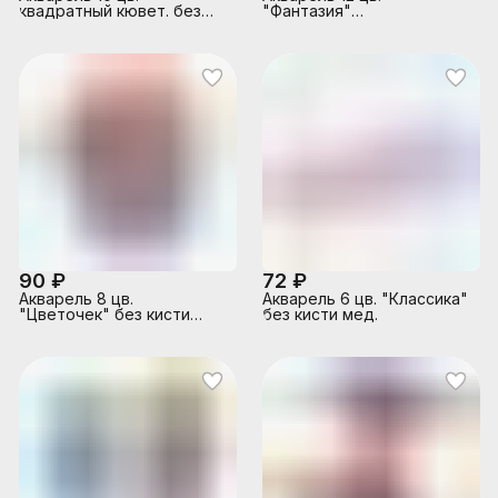
квадратный кювет. без
"Фантазия"
кисти, пластиковая
перламутровая, без кисти
упаковка
(европодвес)
90 ₽
72 ₽
Акварель 8 цв.
Акварель 6 цв. "Классика"
"Цветочек" без кисти
без кисти мед.
(европодвес)