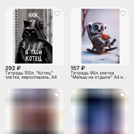
перфорация на отрыв,
глянцевая ламинация
292 ₽
157 ₽
Тетрадь 100л. "Котец"
Тетрадь 96л. клетка
клетка, евроспираль, А4
"Малыш на отдыхе" А4 на
гребне