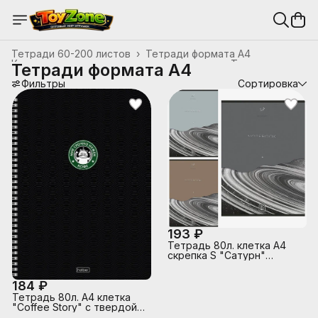
Тетради 60-200 листов
›
Тетради формата А4
Канцтовары, школьные принадлежности
›
Тетради
›
Тетради формата А4
Главная
›
Фильтры
Сортировка
193 ₽
Тетрадь 80л. клетка А4
скрепка S "Сатурн"
Премиум 4+0+Матовая
ламинация+Выборочный
184 ₽
брайль 5%
Тетрадь 80л. А4 клетка
"Coffee Story" с твердой
обложкой, на гребне