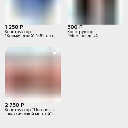
1 250 ₽
500 ₽
Конструктор
Конструктор
"Космический" 1562 дет.,
"Межзвёздный
в коробке
астронавт" (642 дет.)
2 750 ₽
Конструктор "Погоня за
галактической мечтой"
(729 дет.) в коробке