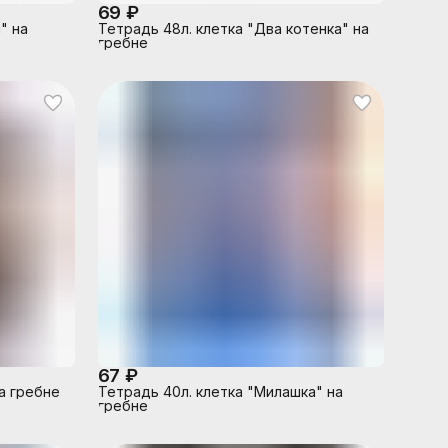
69 ₽
" на
Тетрадь 48л. клетка "Два котенка" на
гребне
67 ₽
а гребне
Тетрадь 40л. клетка "Милашка" на
гребне