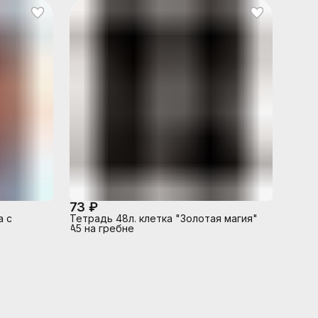
73 ₽
а с
Тетрадь 48л. клетка "Золотая магия"
А5 на гребне