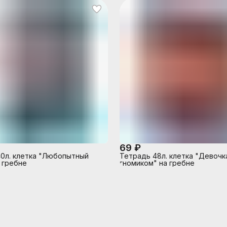
69 ₽
0л. клетка "Любопытный
Тетрадь 48л. клетка "Девочк
 гребне
гномиком" на гребне