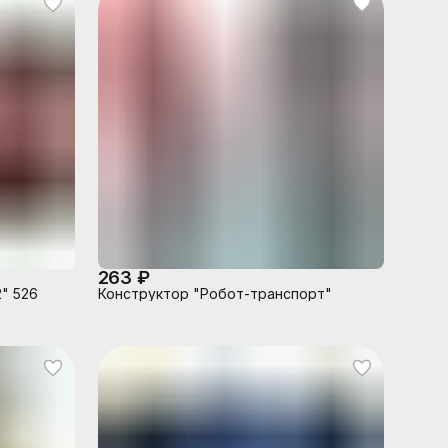
263 ₽
" 526
Конструктор "Робот-транспорт"