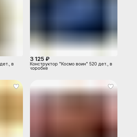
3 125 ₽
ет., в
Конструктор "Космо воин" 520 дет., в
коробке