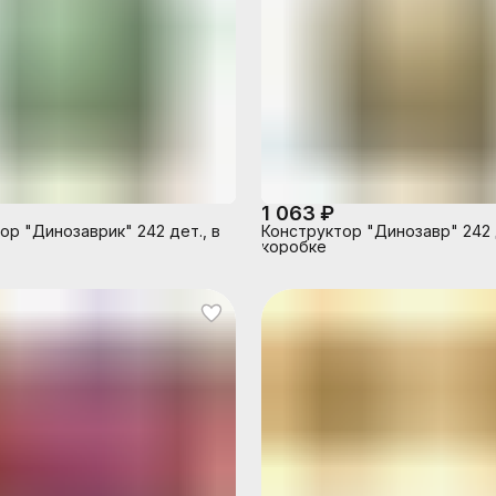
1 063 ₽
ор "Динозаврик" 242 дет., в
Конструктор "Динозавр" 242 д
коробке