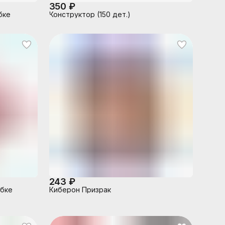
350 ₽
бке
Конструктор (150 дет.)
243 ₽
обке
Киберон Призрак