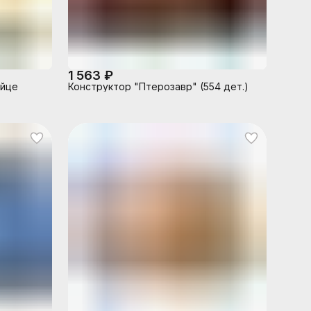
1 563 ₽
яйце
Конструктор "Птерозавр" (554 дет.)