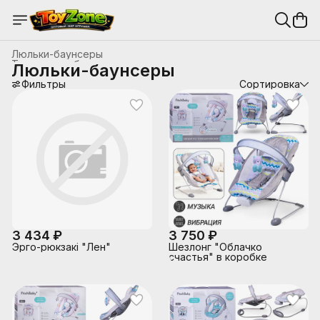
Люльки-баунсеры
Товары для беременных и новорожденных
›
Люльки-баунсеры
Главная
›
Детские товары, мебель
›
Фильтры
Сортировка
3 434 ₽
3 750 ₽
Эрго-рюкзакi "Лен"
Шезлонг "Облачко
счастья" в коробке