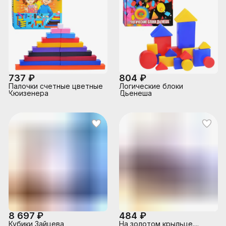
737 ₽
804 ₽
Палочки счетные цветные
Логические блоки
Кюизенера
Дьенеша
8 697 ₽
484 ₽
Кубики Зайцева
На золотом крыльце....