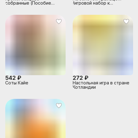
собранные (Пособие
(игровой набор к
Зайцева)
палочкам Кюизенера)
542 ₽
272 ₽
Соты Кайе
Настольная игра в стране
Котландии