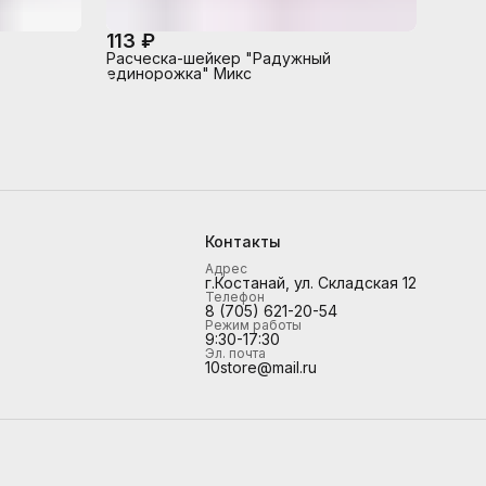
113 ₽
Расческа-шейкер "Радужный
единорожка" Микс
Контакты
Адрес
г.Костанай, ул. Складская 12
Телефон
8 (705) 621-20-54
Режим работы
9:30-17:30
Эл. почта
10store@mail.ru