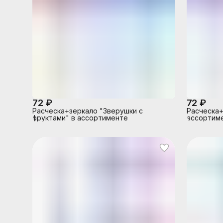
72 ₽
72 ₽
Расческа+зеркало "Зверушки с
Расческа+
фруктами" в ассортименте
ассортим