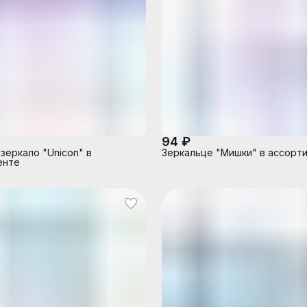
94 ₽
зеркало "Unicon" в
Зеркальце "Мишки" в ассорт
енте