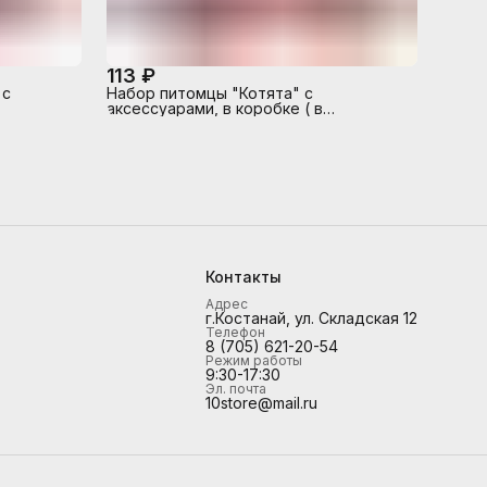
113 ₽
 с
Набор питомцы "Котята" с
аксессуарами, в коробке ( в
ассортименте)
Контакты
Адрес
г.Костанай, ул. Складская 12
Телефон
8 (705) 621-20-54
Режим работы
9:30-17:30
Эл. почта
10store@mail.ru