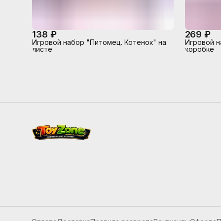
138 ₽
269 ₽
Игровой набор "Питомец. Котенок" на
Игровой н
листе
коробке