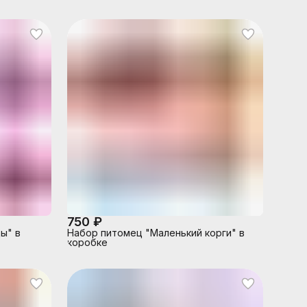
коробке
750 ₽
ы" в
Набор питомец "Маленький корги" в
коробке