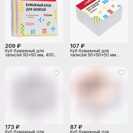
209 ₽
107 ₽
Куб бумажный для
Куб бумажный для
записей 90x90 мм, 400
записей 90x90x50 мм
листов, 5 неоновых
белый, проклеенный,
цветов, 10 слоев,
офсет 100 г/м², белизна
непроклеенный, офсет 80
92%
г/м², в прозрачной
пластиковой подставке
173 ₽
87 ₽
Куб бумажный для
Куб бумажный для