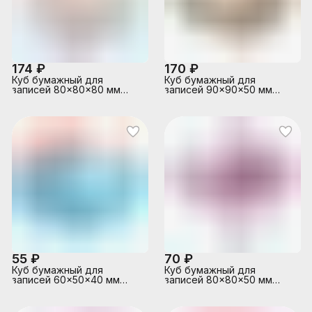
174 ₽
170 ₽
Куб бумажный для
Куб бумажный для
записей 80x80x80 мм
записей 90x90x50 мм
цветной, проклеенный,
цветной, непроклеенный,
офсет 80 г/м², 3
офсет 80 г/м², 5
пастельных цвета и
пастельных цветов, 10
белый цвет, 11 слоев
слоев, в прозрачной
пластиковой подставке
55 ₽
70 ₽
Куб бумажный для
Куб бумажный для
записей 60x50x40 мм
записей 80x80x50 мм
цветной, проклеенный,
белый, непроклеенный,
офсет 80 г/м², синий
офсет 80 г/м², белизна
интенсив и голубая
90%