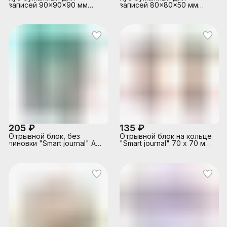
записей 90x90x90 мм
записей 80x80x50 мм
белый, проклеенный,
белый, непроклеенный,
офсет 100 г/м², белизна
офсет 100 г/м², белизна
92%
92%
205 ₽
135 ₽
Отрывной блок, без
Отрывной блок на кольце
линовки "Smart journal" А7,
"Smart journal" 70 х 70 мм,
250 л.
110 л.