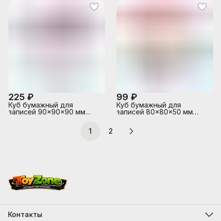
пастель, 7 слоев
225 ₽
99 ₽
Куб бумажный для
Куб бумажный для
записей 90x90x90 мм
записей 80x80x50 мм
цветной, непроклеенный,
цветной, проклеенный,
плотность 65 г/м²,
спиральный, офсет 100 г/
1
2
белизна 90%, в
м², белизна 92%
прозрачной пластиковой
подставке
Контакты