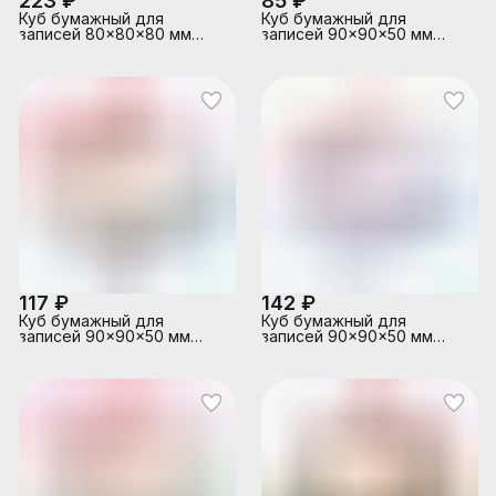
223 ₽
85 ₽
Куб бумажный для
Куб бумажный для
записей 80x80x80 мм
записей 90x90x50 мм
цветной, проклеенный,
белый, непроклеенный,
офсет 80 г/м², 3
плотность 70 г/м²,
интенсивных цвета и
белизна 70%,
белый цвет, 11 слоев
117 ₽
142 ₽
Куб бумажный для
Куб бумажный для
записей 90x90x50 мм
записей 90x90x50 мм
цветной, непроклеенный,
белый, непроклеенный,
офсет 100 г/м², белизна
офсет 100 г/м², белизна
92%
92%, в прозрачной
пластиковой подставке