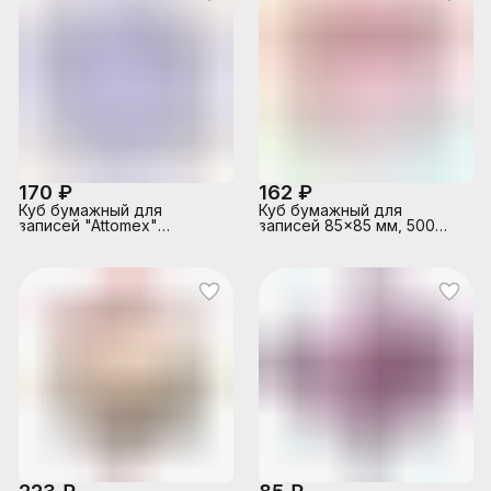
170 ₽
162 ₽
Куб бумажный для
Куб бумажный для
записей "Attomex"
записей 85x85 мм, 500
90x90x90 мм белый,
листов, 5 неоновых
непроклеенный, офсет 80
цветов, непроклеенный
г/м², белизна 90%, в
прозрачной пластиковой
подставке