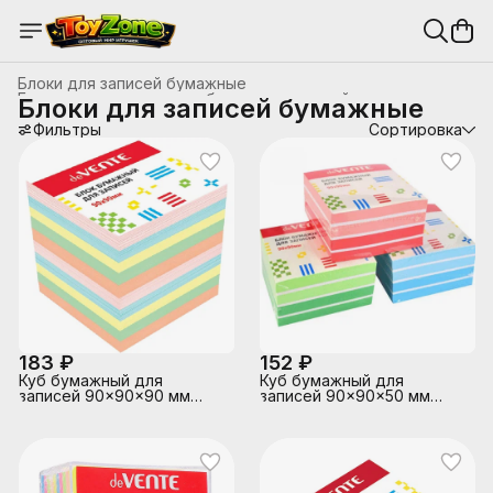
Блоки для записей бумажные
Бумага для оргтехники, блоки для записей
›
Блоки для записей бумажные
Офисные принадлежности
›
Главная
Фильтры
›
Канцтовары, школьные принадлежности
Сортировка
›
183 ₽
152 ₽
Куб бумажный для
Куб бумажный для
записей 90x90x90 мм
записей 90x90x50 мм
цветной, непроклеенный,
цветной, непроклеенный,
офсет 80 г/м², 5 цветов
офсет 80 г/м², 1
пастельный, 1
интенсивный и белый
цвет